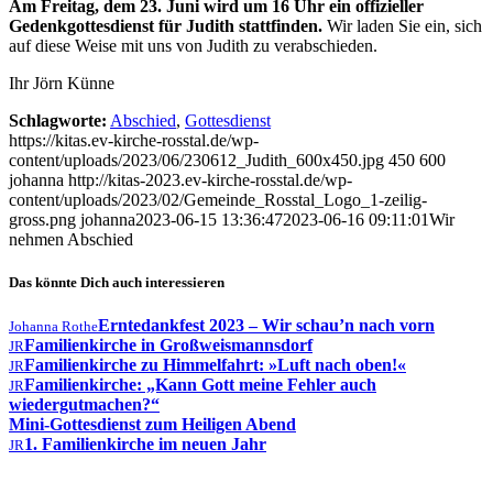
Am Freitag, dem 23. Juni wird um 16 Uhr ein offizieller
Gedenkgottesdienst für Judith stattfinden.
Wir laden Sie ein, sich
auf diese Weise mit uns von Judith zu verabschieden.
Ihr Jörn Künne
Schlagworte:
Abschied
,
Gottesdienst
https://kitas.ev-kirche-rosstal.de/wp-
content/uploads/2023/06/230612_Judith_600x450.jpg
450
600
johanna
http://kitas-2023.ev-kirche-rosstal.de/wp-
content/uploads/2023/02/Gemeinde_Rosstal_Logo_1-zeilig-
gross.png
johanna
2023-06-15 13:36:47
2023-06-16 09:11:01
Wir
nehmen Abschied
Das könnte Dich auch interessieren
Erntedankfest 2023 – Wir schau’n nach vorn
Johanna Rothe
Familienkirche in Großweismannsdorf
JR
Familienkirche zu Himmelfahrt: »Luft nach oben!«
JR
Familienkirche: „Kann Gott meine Fehler auch
JR
wiedergutmachen?“
Mini-Gottesdienst zum Heiligen Abend
1. Familienkirche im neuen Jahr
JR