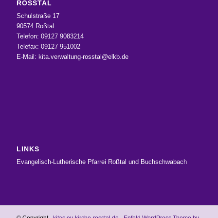
ROSSTAL
Schulstraße 17
90574 Roßtal
Telefon: 09127 9083214
Telefax: 09127 951002
E-Mail:
kita.verwaltung-rosstal@elkb.de
LINKS
Evangelisch-Lutherische Pfarrei Roßtal und Buchschwabach
© Copyright -
kitas.ev-kirche-rosstal.de
-
Enfold WordPress Theme by