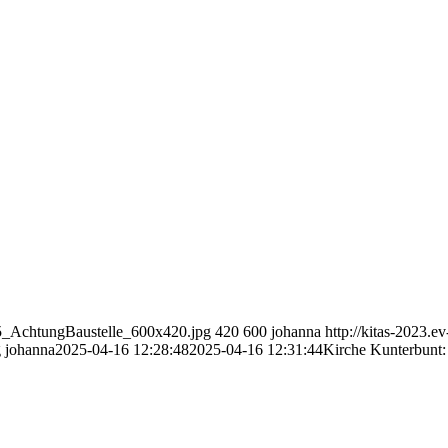
525_AchtungBaustelle_600x420.jpg
420
600
johanna
http://kitas-2023.ev
g
johanna
2025-04-16 12:28:48
2025-04-16 12:31:44
Kirche Kunterbunt: