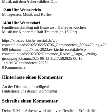
Musik mit dem Acherwäldlers Duo
12.00 Uhr Weinzierlein
Mittagessen, Musik und Kaffee
14.30 Uhr Weitersdorf
Familiennachmittag mit Bratwurst, Kaffee & Kuchen
Musik für Kinder mit Ralf Trautner (ab 15 Uhr)
https://kitas.ev-kirche-rosstal.de/wp-
content/uploads/2025/06/250706_Gemeindefest_600x420.jpg
420
600
johanna
http://kitas-2023.ev-kirche-rosstal.de/wp-
content/uploads/2023/02/Gemeinde_Rosstal_Logo_1-zeilig-
gross.png
johanna
2025-06-13 11:17:58
2025-06-13
11:19:13
Gemeindefest 2025!
0
Kommentare
Hinterlasse einen Kommentar
An der Diskussion beteiligen?
Hinterlasse uns deinen Kommentar!
Schreibe einen Kommentar
Deine E-Mail-Adresse wird nicht veröffentlicht.
Erforderliche