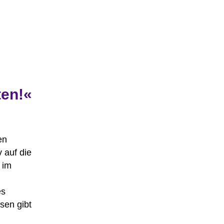
ten!«
en
 auf die
 im
es
ssen gibt