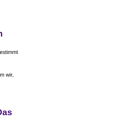
n
bestimmt
m wir,
Das