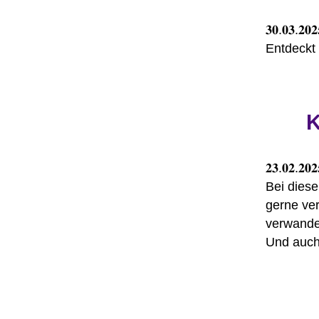
𝟑𝟎.𝟎𝟑.𝟐𝟎
Entdeckt 
K
𝟐𝟑.𝟎𝟐.𝟐𝟎
Bei diese
gerne ver
verwande
Und auch 