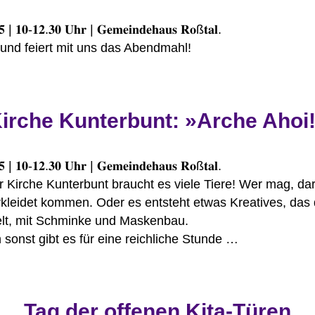
𝟓 | 𝟏𝟎-𝟏𝟐.𝟑𝟎 𝐔𝐡𝐫 | 𝐆𝐞𝐦𝐞𝐢𝐧𝐝𝐞𝐡𝐚𝐮𝐬 𝐑𝐨ß𝐭𝐚𝐥.
und feiert mit uns das Abendmahl!
irche Kunterbunt: »Arche Ahoi
𝟓 | 𝟏𝟎-𝟏𝟐.𝟑𝟎 𝐔𝐡𝐫 | 𝐆𝐞𝐦𝐞𝐢𝐧𝐝𝐞𝐡𝐚𝐮𝐬 𝐑𝐨ß𝐭𝐚𝐥.
r Kirche Kunterbunt braucht es viele Tiere! Wer mag, dar
kleidet kommen. Oder es entsteht etwas Kreatives, das 
lt, mit Schminke und Maskenbau.
sonst gibt es für eine reichliche Stunde …
Tag der offenen Kita-Türen