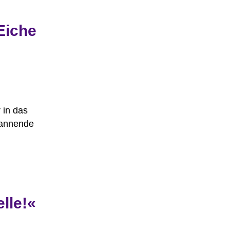
Eiche
 in das
pannende
lle!«