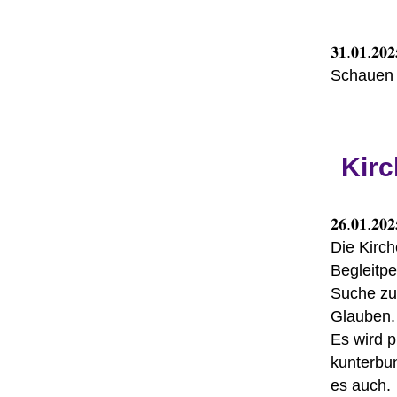
𝟑𝟏.𝟎𝟏.𝟐𝟎𝟐
Schauen S
Kirc
𝟐𝟔.𝟎𝟏.𝟐𝟎
Die Kirch
Begleitpe
Suche zu
Glauben.
Es wird p
kunterbun
es auch.