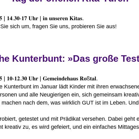
𝟓 | 𝟏𝟒.𝟑𝟎-𝟏𝟕 𝐔𝐡𝐫 | 𝐢𝐧 𝐮𝐧𝐬𝐞𝐫𝐞𝐧 𝐊𝐢𝐭𝐚𝐬.
ie sich um, fragen Sie uns, probieren Sie aus!
he Kunterbunt: »Das große Tes
𝟓 | 𝟏𝟎-𝟏𝟐.𝟑𝟎 𝐔𝐡𝐫 | 𝐆𝐞𝐦𝐞𝐢𝐧𝐝𝐞𝐡𝐚𝐮𝐬 𝐑𝐨ß𝐭𝐚𝐥.
e Kunterbunt im Januar lädt Kinder mit ihren erwachsen
rsonen und alle Neugierigen ein, sich gemeinsam kreativ
 machen nach dem, was wirklich GUT ist im Leben. Und
robiert, getestet und mit Prädikat versehen. Dabei geht 
t kreativ zu, es wird gefeiert, und ein einfaches Mittage