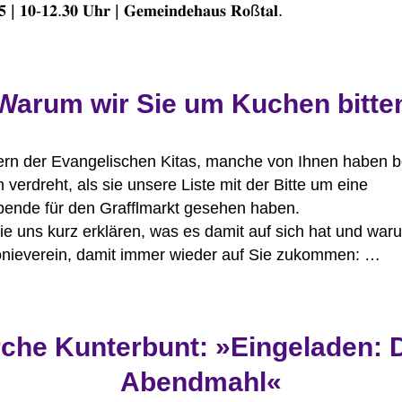
𝟓 | 𝟏𝟎-𝟏𝟐.𝟑𝟎 𝐔𝐡𝐫 | 𝐆𝐞𝐦𝐞𝐢𝐧𝐝𝐞𝐡𝐚𝐮𝐬 𝐑𝐨ß𝐭𝐚𝐥.
Warum wir Sie um Kuchen bitte
tern der Evangelischen Kitas, manche von Ihnen haben 
 verdreht, als sie unsere Liste mit der Bitte um eine
ende für den Grafflmarkt gesehen haben.
e uns kurz erklären, was es damit auf sich hat und waru
onieverein, damit immer wieder auf Sie zukommen: …
rche Kunterbunt: »Eingeladen: 
Abendmahl«