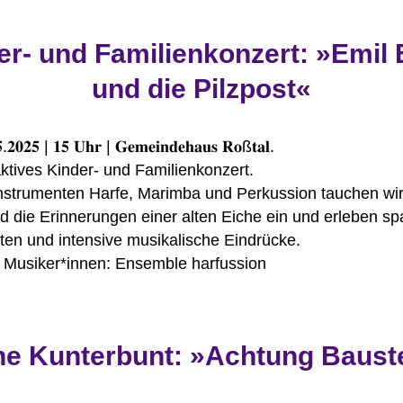
er- und Familienkonzert: »Emil 
und die Pilzpost«
.𝟐𝟎𝟐𝟓 | 𝟏𝟓 𝐔𝐡𝐫 | 𝐆𝐞𝐦𝐞𝐢𝐧𝐝𝐞𝐡𝐚𝐮𝐬 𝐑𝐨ß𝐭𝐚𝐥.
aktives Kinder- und Familienkonzert.
Instrumenten Harfe, Marimba und Perkussion tauchen wir
d die Erinnerungen einer alten Eiche ein und erleben s
ten und intensive musikalische Eindrücke.
e Musiker*innen: Ensemble harfussion
he Kunterbunt: »Achtung Bauste