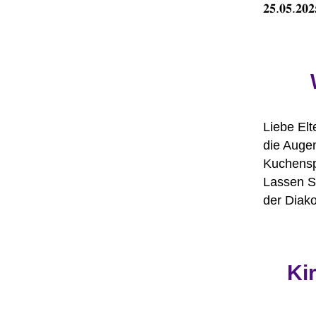
𝟐𝟓.𝟎𝟓.𝟐𝟎
Liebe El
die Augen
Kuchensp
Lassen Si
der Diak
Ki