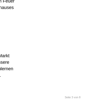
m Feuer
ehauses
Markt
nsere
ulernen
.
Seite 3 von 8