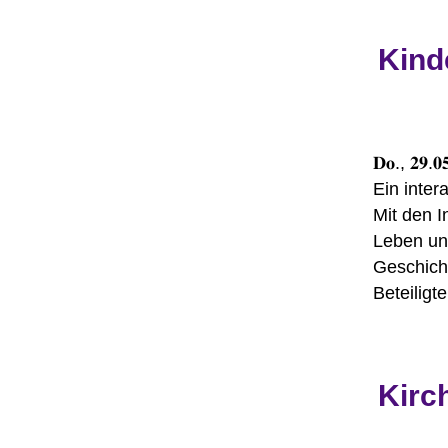
Kind
𝐃𝐨., 𝟐𝟗.𝟎
Ein inter
Mit den 
Leben un
Geschich
Beteiligt
Kirc