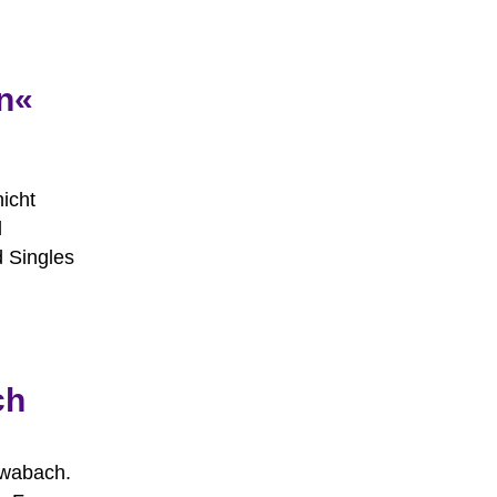
n«
icht
d
 Singles
ch
hwabach.