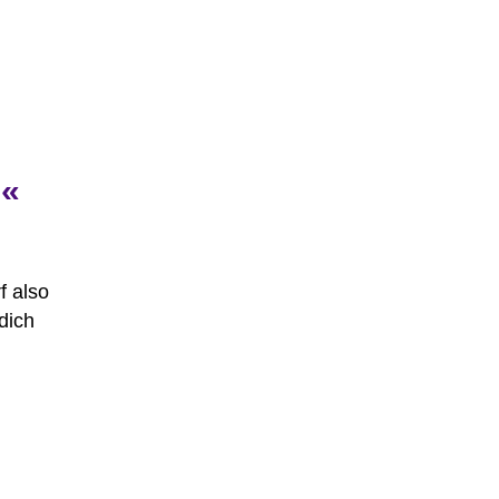
!«
f also
dich