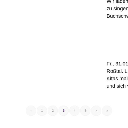
Wir laden
zu singe
Buchschw
Fr., 31.0
Roßtal. L
Kitas ma
und sich 
‹
1
2
3
4
5
›
»